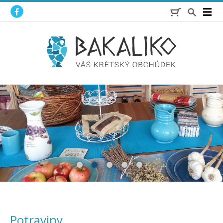
1
2
3
4
5
Potraviny