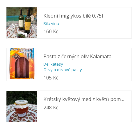
Kleoni Imiglykos bílé 0,75l
Bílá vína
160 Kč
Pasta z černých oliv Kalamata
Delikatesy
Olivy a olivové pasty
105 Kč
Krétský květový med z květů pomerančovníku ORINO 400g
248 Kč